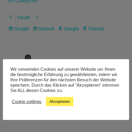
All Categories
Heute
Previous
Next
Google
Outlook
Google
Outlook
Subscribe
Subscribe
Export
Export
in
in
for
for
Wir verwenden Cookies auf unserer Website um Ihnen
Livestream
die bestmögliche Erfahrung zu gewährleisten, indem wir
Ihre Präferenzen für den nächsten Besuch der Website
speichern. Durch das Klicken auf "Akzeptieren" stimmen
Sie ALL diesen Cookies zu.
Studiochat
Cookie settings
Akzeptieren
Songfinder