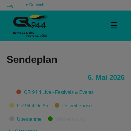
▾
Login
☰
Sendeplan
6. Mai 2026
Categories
CR 94.4 Live - Festivals & Events
CR 94.4 On Air
Derzeit Pause
Übernahme
Wiederholung