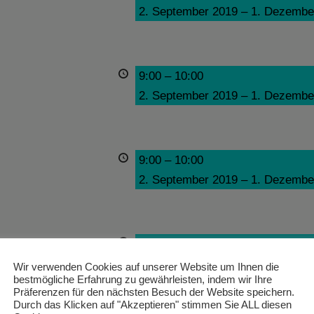
2. September 2019
–
1. Dezembe
9:00
–
10:00
2. September 2019
–
1. Dezembe
9:00
–
10:00
2. September 2019
–
1. Dezembe
9:00
–
10:00
2. September 2019
–
1. Dezembe
Wir verwenden Cookies auf unserer Website um Ihnen die
bestmögliche Erfahrung zu gewährleisten, indem wir Ihre
Präferenzen für den nächsten Besuch der Website speichern.
Durch das Klicken auf "Akzeptieren" stimmen Sie ALL diesen