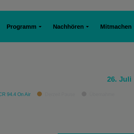
Programm
Nachhören
Mitmachen
26. Juli
CR 94.4 On Air
Derzeit Pause
Übernahme