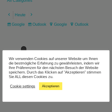
All Categories
Heute
Previous
Next
Google
Outlook
Google
Outlook
Subscribe
Subscribe
Export
Export
in
in
for
for
Wir verwenden Cookies auf unserer Website um Ihnen
Livestream
die bestmögliche Erfahrung zu gewährleisten, indem wir
Ihre Präferenzen für den nächsten Besuch der Website
speichern. Durch das Klicken auf "Akzeptieren" stimmen
Sie ALL diesen Cookies zu.
Studiochat
Cookie settings
Akzeptieren
Songfinder