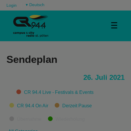
▾
Login
☰
Sendeplan
26. Juli 2021
Categories
CR 94.4 Live - Festivals & Events
CR 94.4 On Air
Derzeit Pause
Übernahme
Wiederholung