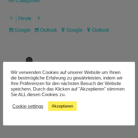
All Categories
Heute
Previous
Next
Google
Outlook
Google
Outlook
Subscribe
Subscribe
Export
Export
in
in
for
for
Wir verwenden Cookies auf unserer Website um Ihnen
Livestream
die bestmögliche Erfahrung zu gewährleisten, indem wir
Ihre Präferenzen für den nächsten Besuch der Website
speichern. Durch das Klicken auf "Akzeptieren" stimmen
Sie ALL diesen Cookies zu.
Studiochat
Cookie settings
Akzeptieren
Songfinder