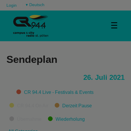
▾
Login
☰
Sendeplan
26. Juli 2021
Categories
CR 94.4 Live - Festivals & Events
CR 94.4 On Air
Derzeit Pause
Übernahme
Wiederholung