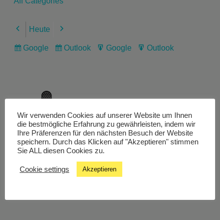
All Categories
Heute
Previous
Next
Google
Outlook
Google
Outlook
Subscribe
Subscribe
Export
Export
in
in
for
for
Wir verwenden Cookies auf unserer Website um Ihnen
Livestream
die bestmögliche Erfahrung zu gewährleisten, indem wir
Ihre Präferenzen für den nächsten Besuch der Website
speichern. Durch das Klicken auf "Akzeptieren" stimmen
Sie ALL diesen Cookies zu.
Studiochat
Cookie settings
Akzeptieren
Songfinder