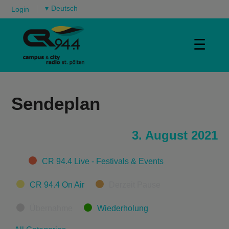
▾
Login
☰
Sendeplan
3. August 2021
Categories
CR 94.4 Live - Festivals & Events
CR 94.4 On Air
Derzeit Pause
Übernahme
Wiederholung