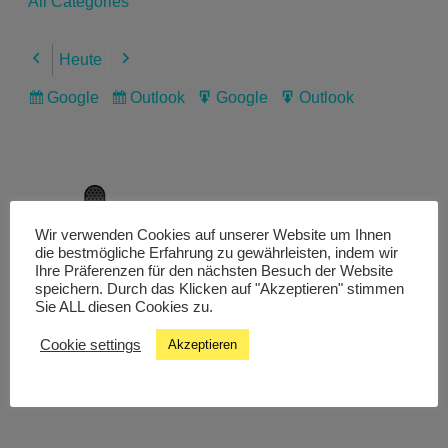
All Categories
Heute
Previous
Next
Google
Outlook
Google
Outlook
Subscribe
Subscribe
Export
Export
in
in
for
for
Wir verwenden Cookies auf unserer Website um Ihnen
Livestream
die bestmögliche Erfahrung zu gewährleisten, indem wir
Ihre Präferenzen für den nächsten Besuch der Website
speichern. Durch das Klicken auf "Akzeptieren" stimmen
Sie ALL diesen Cookies zu.
Studiochat
Cookie settings
Akzeptieren
Songfinder