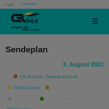
▾
Login
☰
Sendeplan
3. August 2021
Categories
CR 94.4 Live - Festivals & Events
CR 94.4 On Air
Derzeit Pause
Übernahme
Wiederholung