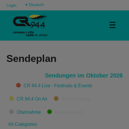
▾
Login
☰
Sendeplan
Sendungen im Oktober 2026
Categories
CR 94.4 Live - Festivals & Events
CR 94.4 On Air
Derzeit Pause
Übernahme
Wiederholung
All Categories