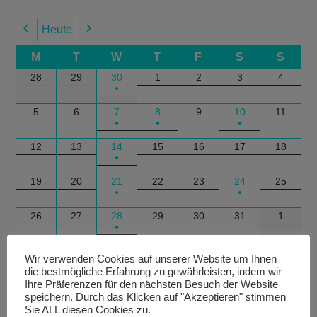
Heute
Previous
Next
M
T
W
T
F
S
S
28
29
30
1
2
3
4
●
5
6
7
8
9
10
11
●
●
●
12
13
14
15
16
17
18
●
19
20
21
22
23
24
25
●
●
26
27
28
29
30
31
1
●
Google
Outlook
Google
Outlook
Subscribe
Subscribe
Export
Export
Wir verwenden Cookies auf unserer Website um Ihnen
die bestmögliche Erfahrung zu gewährleisten, indem wir
in
in
for
for
Ihre Präferenzen für den nächsten Besuch der Website
speichern. Durch das Klicken auf "Akzeptieren" stimmen
Sie ALL diesen Cookies zu.