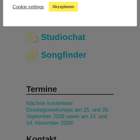
Cookie settings
Akzeptieren
Livestream
Studiochat
Songfinder
Termine
Nächste kostenlose
Einstiegsworkshops am 25. und 26.
September 2026 sowie am 13. und
14. November 2026!
Kontakt