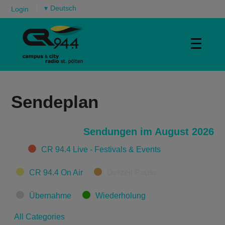
▾
Login
☰
Sendeplan
Sendungen im August 2026
Categories
CR 94.4 Live - Festivals & Events
CR 94.4 On Air
Derzeit Pause
Übernahme
Wiederholung
All Categories