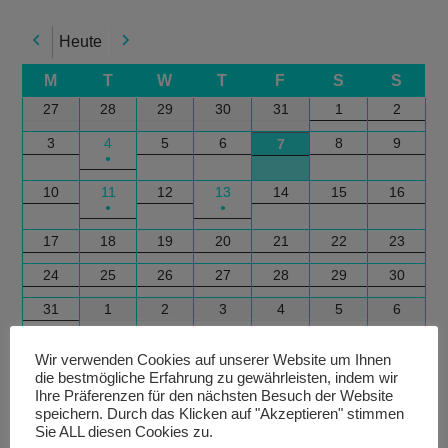
Heute
Previous
Next
M
T
W
T
F
S
S
27
28
29
30
31
1
2
3
4
5
6
8
9
7
●
10
11
12
13
14
15
16
●
●
17
18
19
20
21
22
23
24
25
26
27
28
29
30
31
1
2
3
4
5
6
Google
Outlook
Google
Outlook
Subscribe
Subscribe
Export
Export
Wir verwenden Cookies auf unserer Website um Ihnen
in
in
for
for
die bestmögliche Erfahrung zu gewährleisten, indem wir
Ihre Präferenzen für den nächsten Besuch der Website
speichern. Durch das Klicken auf "Akzeptieren" stimmen
Sie ALL diesen Cookies zu.