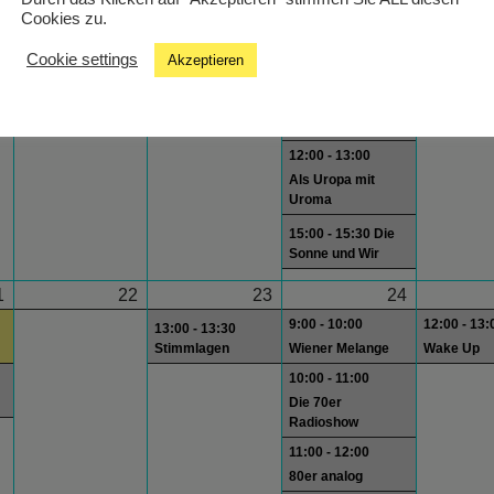
Cookies zu.
10:00 - 11:00
Die 70er
Cookie settings
Akzeptieren
Radioshow
11:00 - 12:00
80er analog
12:00 - 13:00
Als Uropa mit
Uroma
15:00 - 15:30 Die
Sonne und Wir
1
22
23
24
9:00 - 10:00
12:00 - 13:
13:00 - 13:30
Stimmlagen
Wiener Melange
Wake Up
10:00 - 11:00
Die 70er
Radioshow
11:00 - 12:00
80er analog