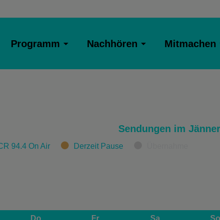
Programm
Nachhören
Mitmachen
Sendungen im Jänner
CR 94.4 On Air
Derzeit Pause
Übernahme
Do
Fr
Sa
S