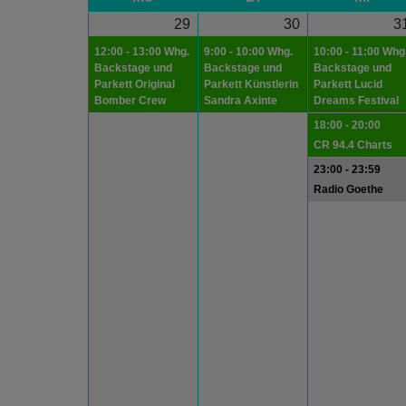
29
30
3
12:00 - 13:00 Whg.
9:00 - 10:00 Whg.
10:00 - 11:00 Whg
Backstage und
Backstage und
Backstage und
Parkett Original
Parkett Künstlerin
Parkett Lucid
Bomber Crew
Sandra Axinte
Dreams Festival
18:00 - 20:00
CR 94.4 Charts
23:00 - 23:59
Radio Goethe