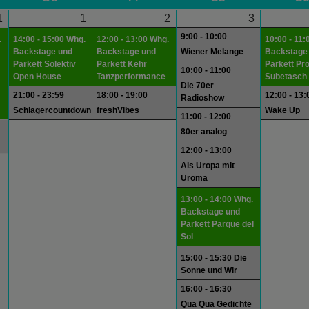
1
1
2
3
9:00 - 10:00
.
14:00 - 15:00 Whg.
12:00 - 13:00 Whg.
10:00 - 11:
Backstage und
Backstage und
Wiener Melange
Backstage
Parkett Solektiv
Parkett Kehr
Parkett Pr
10:00 - 11:00
Open House
Tanzperformance
Subetasch
Die 70er
21:00 - 23:59
18:00 - 19:00
12:00 - 13:
Radioshow
Schlagercountdown
freshVibes
Wake Up
11:00 - 12:00
80er analog
12:00 - 13:00
Als Uropa mit
Uroma
13:00 - 14:00 Whg.
Backstage und
Parkett Parque del
Sol
15:00 - 15:30 Die
Sonne und Wir
16:00 - 16:30
Qua Qua Gedichte