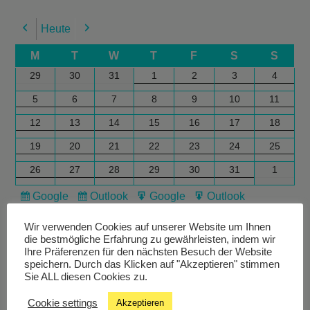
Heute
Previous
Next
M
T
W
T
F
S
S
29
30
31
1
2
3
4
5
6
7
8
9
10
11
12
13
14
15
16
17
18
19
20
21
22
23
24
25
26
27
28
29
30
31
1
Google
Outlook
Google
Outlook
Subscribe
Subscribe
Export
Export
in
in
for
for
Wir verwenden Cookies auf unserer Website um Ihnen
die bestmögliche Erfahrung zu gewährleisten, indem wir
Ihre Präferenzen für den nächsten Besuch der Website
speichern. Durch das Klicken auf "Akzeptieren" stimmen
Sie ALL diesen Cookies zu.
Cookie settings
Akzeptieren
Livestream