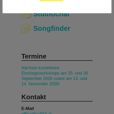
Studiochat
Songfinder
Termine
Nächste kostenlose
Einstiegsworkshops am 25. und 26.
September 2026 sowie am 13. und
14. November 2026!
Kontakt
E-Mail
office@cr944.at