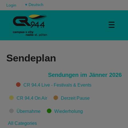
▾
Login
☰
Sendeplan
Sendungen im Jänner 2026
Categories
CR 94.4 Live - Festivals & Events
CR 94.4 On Air
Derzeit Pause
Übernahme
Wiederholung
All Categories