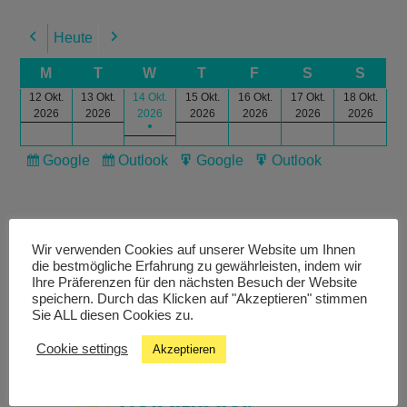
Heute
Previous
Next
M
T
W
T
F
S
S
12 Okt.
13 Okt.
14 Okt.
15 Okt.
16 Okt.
17 Okt.
18 Okt.
2026
2026
2026
2026
2026
2026
2026
●
Google
Outlook
Google
Outlook
Subscribe
Subscribe
Export
Export
in
in
for
for
Wir verwenden Cookies auf unserer Website um Ihnen
die bestmögliche Erfahrung zu gewährleisten, indem wir
Ihre Präferenzen für den nächsten Besuch der Website
speichern. Durch das Klicken auf "Akzeptieren" stimmen
Livestream
Sie ALL diesen Cookies zu.
Cookie settings
Akzeptieren
Studiochat