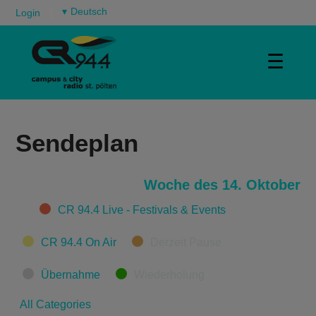
▾
Login
☰
Sendeplan
Woche des 14. Oktober
Categories
CR 94.4 Live - Festivals & Events
CR 94.4 On Air
Derzeit Pause
Übernahme
Wiederholung
All Categories