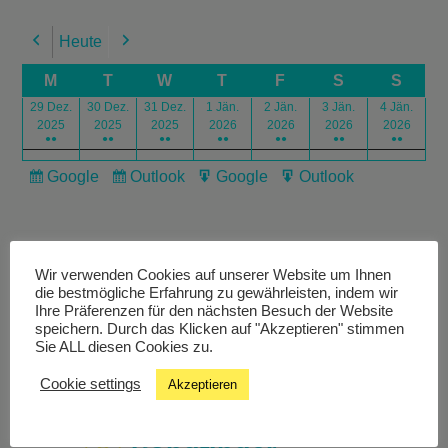
Heute
Previous
Next
M
T
W
T
F
S
S
29 Dez.
30 Dez.
31 Dez.
1 Jän.
2 Jän.
3 Jän.
4 Jän.
2025
2025
2025
2026
2026
2026
2026
●●
●●
●●
●●
●●
●●
●●
Google
Outlook
Google
Outlook
Subscribe
Subscribe
Export
Export
in
in
for
for
Wir verwenden Cookies auf unserer Website um Ihnen
die bestmögliche Erfahrung zu gewährleisten, indem wir
Ihre Präferenzen für den nächsten Besuch der Website
speichern. Durch das Klicken auf "Akzeptieren" stimmen
Livestream
Sie ALL diesen Cookies zu.
Cookie settings
Akzeptieren
Studiochat