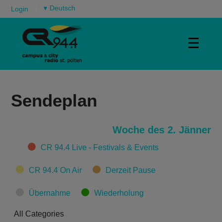
▾
Login
☰
Sendeplan
Woche des 2. Jänner
Categories
CR 94.4 Live - Festivals & Events
CR 94.4 On Air
Derzeit Pause
Übernahme
Wiederholung
All Categories