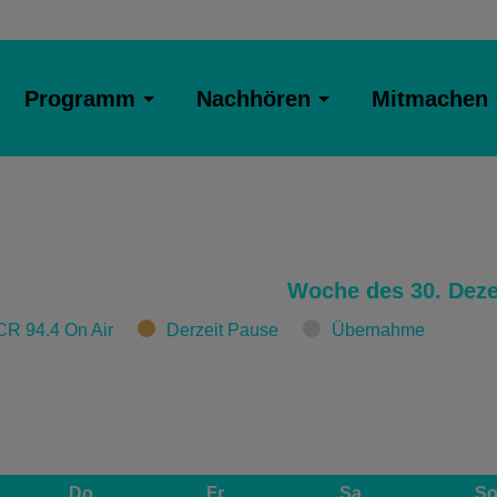
Programm
Nachhören
Mitmachen
Woche des 30. Dez
CR 94.4 On Air
Derzeit Pause
Übernahme
Do
Fr
Sa
S