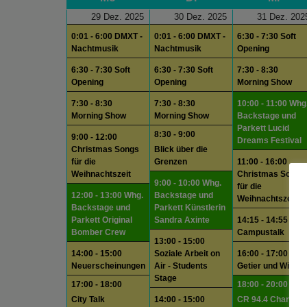
29 Dez. 2025
30 Dez. 2025
31 Dez. 202
0:01 - 6:00 DMXT -
0:01 - 6:00 DMXT -
6:30 - 7:30 Soft
Nachtmusik
Nachtmusik
Opening
6:30 - 7:30 Soft
6:30 - 7:30 Soft
7:30 - 8:30
Opening
Opening
Morning Show
7:30 - 8:30
7:30 - 8:30
10:00 - 11:00 Whg
Morning Show
Morning Show
Backstage und
Parkett Lucid
8:30 - 9:00
9:00 - 12:00
Dreams Festival
Christmas Songs
Blick über die
für die
Grenzen
11:00 - 16:00
Weihnachtszeit
Christmas Songs
9:00 - 10:00 Whg.
für die
12:00 - 13:00 Whg.
Backstage und
Weihnachtszeit
Backstage und
Parkett Künstlerin
Parkett Original
Sandra Axinte
14:15 - 14:55
Bomber Crew
Campustalk
13:00 - 15:00
14:00 - 15:00
Soziale Arbeit on
16:00 - 17:00 Das
Neuerscheinungen
Air - Students
Getier und Wir
Stage
17:00 - 18:00
18:00 - 20:00
City Talk
14:00 - 15:00
CR 94.4 Charts