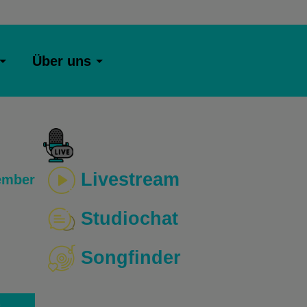
Über uns
Livestream
ember
Studiochat
Songfinder
o