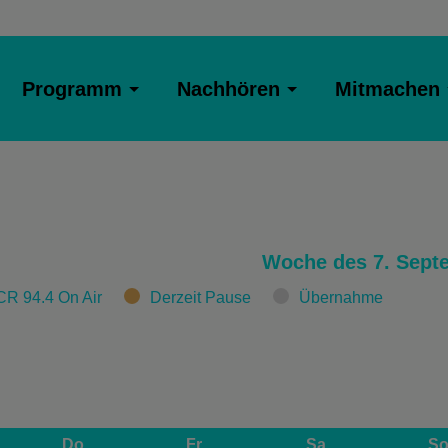
Programm
Nachhören
Mitmachen
Woche des 7. Sept
CR 94.4 On Air
Derzeit Pause
Übernahme
Do
Fr
Sa
S