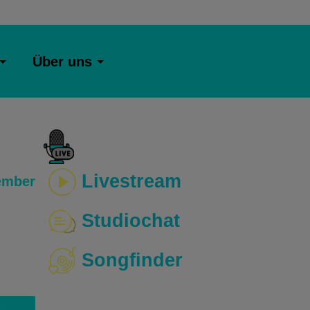
Über uns
Livestream
ember
Studiochat
Songfinder
o