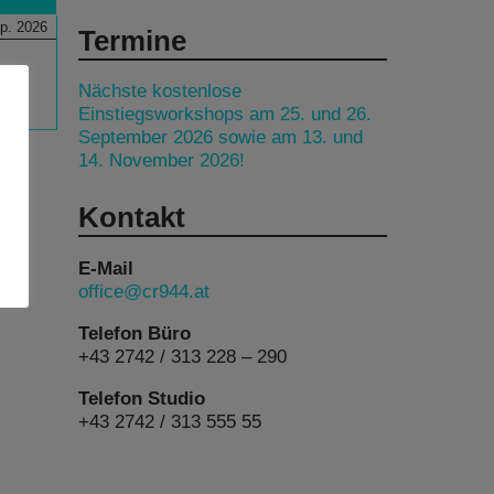
p. 2026
Termine
Nächste kostenlose
Einstiegsworkshops am 25. und 26.
September 2026 sowie am 13. und
14. November 2026!
Kontakt
E-Mail
office@cr944.at
Telefon Büro
+43 2742 / 313 228 – 290
Telefon Studio
+43 2742 / 313 555 55