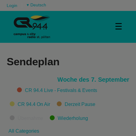
▾
Login
☰
Sendeplan
Woche des 7. September
Categories
CR 94.4 Live - Festivals & Events
CR 94.4 On Air
Derzeit Pause
Übernahme
Wiederholung
All Categories