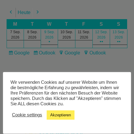
Heute
Previous
Next
M
T
W
T
F
S
S
7 Sep.
8 Sep.
9 Sep.
10 Sep.
11 Sep.
12 Sep.
13 Sep.
2026
2026
2026
2026
2026
2026
2026
●
●●
●●
Google
Outlook
Google
Outlook
Subscribe
Subscribe
Export
Export
in
in
for
for
Wir verwenden Cookies auf unserer Website um Ihnen
die bestmögliche Erfahrung zu gewährleisten, indem wir
Ihre Präferenzen für den nächsten Besuch der Website
speichern. Durch das Klicken auf "Akzeptieren" stimmen
Livestream
Sie ALL diesen Cookies zu.
Cookie settings
Akzeptieren
Studiochat