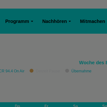
Programm
Nachhören
Mitmachen
Woche des 8
CR 94.4 On Air
Derzeit Pause
Übernahme
Do
Fr
Sa
S