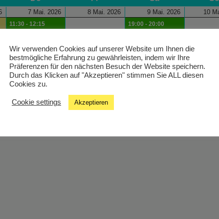
6
7 Mai. 2026
8 Mai. 2026
9 Mai. 2026
10 Ma
11:30 - 12:15
19:00 - 20:00
Innovationswelten
hein! In The Mix
von SMARTUP/FH
Wir verwenden Cookies auf unserer Website um Ihnen die
St. Pölten
bestmögliche Erfahrung zu gewährleisten, indem wir Ihre
Präferenzen für den nächsten Besuch der Website speichern.
Durch das Klicken auf "Akzeptieren" stimmen Sie ALL diesen
Cookies zu.
Cookie settings
Akzeptieren