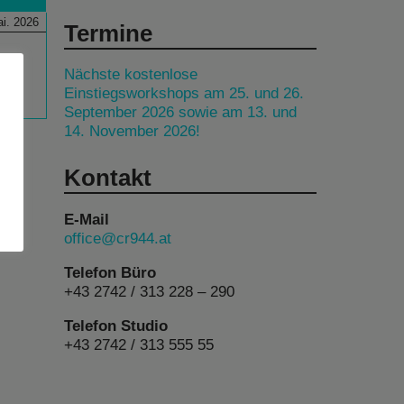
i. 2026
Termine
Nächste kostenlose
Einstiegsworkshops am 25. und 26.
September 2026 sowie am 13. und
14. November 2026!
Kontakt
E-Mail
office@cr944.at
Telefon Büro
+43 2742 / 313 228 – 290
Telefon Studio
+43 2742 / 313 555 55