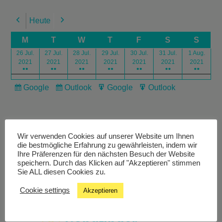
Heute
Previous
Next
M
T
W
T
F
S
S
26 Jul.
27 Jul.
28 Jul.
29 Jul.
30 Jul.
31 Jul.
1 Aug.
2021
2021
2021
2021
2021
2021
2021
●●
●●
●●
●●
●●
●●
●●
Google
Outlook
Google
Outlook
Subscribe
Subscribe
Export
Export
in
in
for
for
Wir verwenden Cookies auf unserer Website um Ihnen
die bestmögliche Erfahrung zu gewährleisten, indem wir
Ihre Präferenzen für den nächsten Besuch der Website
speichern. Durch das Klicken auf "Akzeptieren" stimmen
Livestream
Sie ALL diesen Cookies zu.
Cookie settings
Akzeptieren
Studiochat