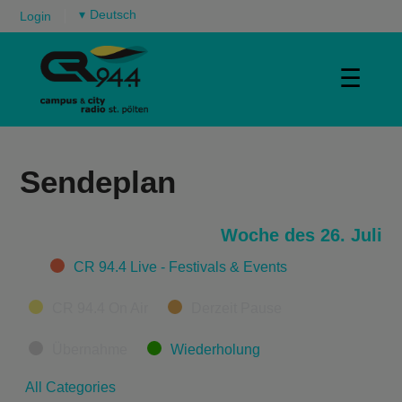
▾
Login
☰
Sendeplan
Woche des 26. Juli
Categories
CR 94.4 Live - Festivals & Events
CR 94.4 On Air
Derzeit Pause
Übernahme
Wiederholung
All Categories