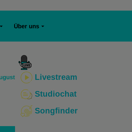
Über uns
Livestream
ugust
Studiochat
Songfinder
o