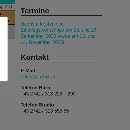
g. 2021
Termine
0
itchen
Nächste kostenlose
00
Einstiegsworkshops am 25. und 26.
September 2026 sowie am 13. und
14. November 2026!
Kontakt
E-Mail
office@cr944.at
Telefon Büro
+43 2742 / 313 228 – 290
Telefon Studio
+43 2742 / 313 555 55