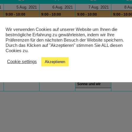
1
5 Aug. 2021
6 Aug. 2021
7 Aug. 2021
8 Au
9:00 - 10:00
9:00 - 10:00
9:00 - 10:00
9:00 - 10:0
Health´s Kitchen
Health´s Kitchen
Health´s Kitchen
Health´s K
9:00 - 10:00
12:00 - 13:
Wir verwenden Cookies auf unserer Website um Ihnen die
bestmögliche Erfahrung zu gewährleisten, indem wir Ihre
Wiener Melange
Wake Up
Präferenzen für den nächsten Besuch der Website speichern.
13:00 - 14:00
Durch das Klicken auf "Akzeptieren" stimmen Sie ALL diesen
wn
Programm der
Cookies zu.
freien Radios
Cookie settings
Akzeptieren
14:00 - 15:00
Russische Stunde
15:00 - 15:30 Die
Sonne und wir