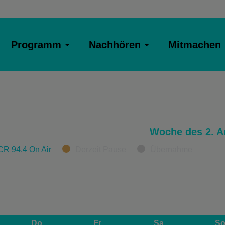
Programm
Nachhören
Mitmachen
Woche des 2. A
CR 94.4 On Air
Derzeit Pause
Übernahme
Do
Fr
Sa
S