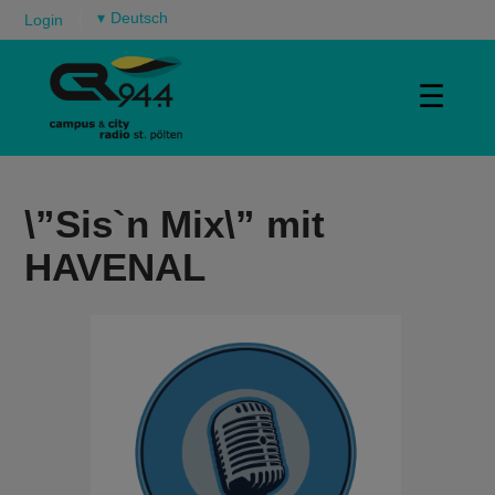
▾
Login
☰
\”Sis`n Mix\” mit
HAVENAL