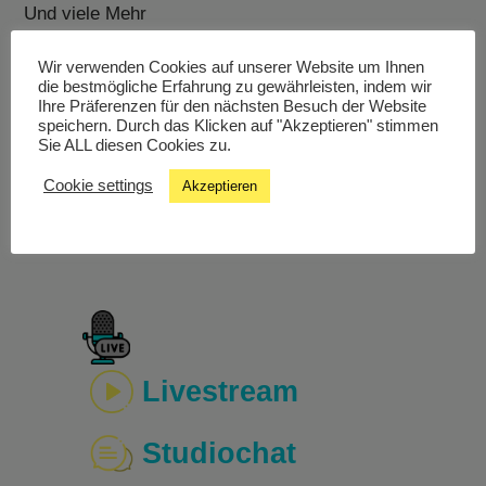
Und viele Mehr
Freu mich auf euer zuhören
:
Wir verwenden Cookies auf unserer Website um Ihnen
www.cr944.at/livestream
die bestmögliche Erfahrung zu gewährleisten, indem wir
Ihre Präferenzen für den nächsten Besuch der Website
Während der Sendung könnt ihr gerne auch in
speichern. Durch das Klicken auf "Akzeptieren" stimmen
unserem Homepage Chat mit mir (von 20:00 bis
Sie ALL diesen Cookies zu.
21:30) in Kontakt treten (Kommentare zu den
Cookie settings
laufenden Songs und der Sendung, usw.)
Akzeptieren
https://www.cr944.at/chat/
Livestream
Studiochat