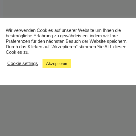
Wir verwenden Cookies auf unserer Website um Ihnen die
bestmögliche Erfahrung zu gewährleisten, indem wir Ihre
Präferenzen für den nächsten Besuch der Website speichern.
r Straße Richtung Sommer 2026 mit 2000er Rock, heute Aben
Durch das Klicken auf "Akzeptieren" stimmen Sie ALL diesen
Cookies zu.
livestream
Cookie settings
Akzeptieren
unserem Homepage Chat mit mir (von 20:00 bis 21:30) in Ko
nd der Sendung, usw.)