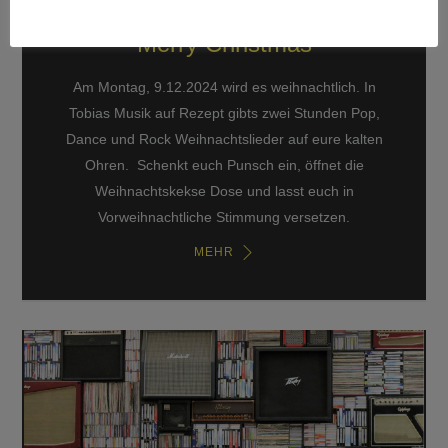
Merry Christmas
Am Montag, 9.12.2024 wird es weihnachtlich. In
Tobias Musik auf Rezept gibts zwei Stunden Pop,
Dance und Rock Weihnachtslieder auf eure kalten
Ohren. Schenkt euch Punsch ein, öffnet die
Weihnachtskekse Dose und lasst euch in
Vorweihnachtliche Stimmung versetzen.
MEHR