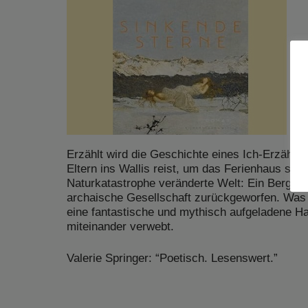
Erzählt wird die Geschichte eines Ich-Erzähler
Eltern ins Wallis reist, um das Ferienhaus seine
Naturkatastrophe veränderte Welt: Ein Bergstur
archaische Gesellschaft zurückgeworfen. Was a
eine fantastische und mythisch aufgeladene Han
miteinander verwebt.
Valerie Springer: “Poetisch. Lesenswert.”