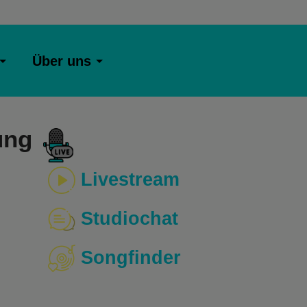
Über uns
ung
Livestream
Studiochat
Songfinder