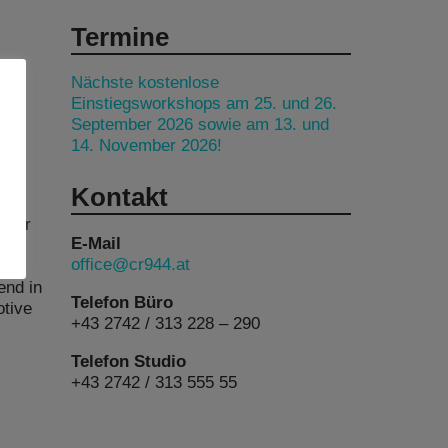
Termine
Nächste kostenlose
Einstiegsworkshops am 25. und 26.
September 2026 sowie am 13. und
14. November 2026!
Kontakt
einer
E-Mail
office@cr944.at
te,
end in
Telefon Büro
otive
+43 2742 / 313 228 – 290
Telefon Studio
+43 2742 / 313 555 55