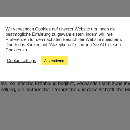
Wir verwenden Cookies auf unserer Website um Ihnen die
bestmögliche Erfahrung zu gewährleisten, indem wir Ihre
Präferenzen für den nächsten Besuch der Website speichern.
Durch das Klicken auf "Akzeptieren" stimmen Sie ALL diesen
Cookies zu.
Cookie settings
Akzeptieren
s (namentlich identisch mit dem Autor), der nach dem Tod s
r Kindheit zu verkaufen. Dort trifft er auf eine von einer
z hat das Rhonetal geflutet und das Tal in eine abgeschotte
ls realistische Erzählung beginnt, verwandelt sich zunehm
dlung, die historische, literarische und gesellschaftliche M