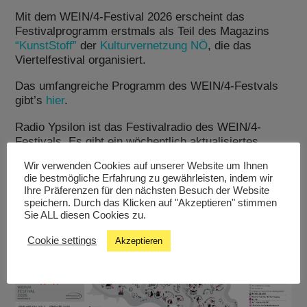
Mit dem WEIN/4-Festival 2026 erscheint das
Festivalprogramm erstmals als Teil des Magazins
“KunstStoff”
der
Kulturvernetzung NÖ
, die das
Viertelfestival organisiert.
Das umfangreiche Programm des WEIN/4-Festvals
gibt’s
hier
.
Radio Ypsilon ist das Festivalradio des WEIN/4-
Festivals. Es gibt ein wöchentlich aktualisiertes
Kulturmagazin (“Das Vereinslokal”), das bis Ende
Wir verwenden Cookies auf unserer Website um Ihnen
Juni vom Campus & City Radio St. Pölten als
die bestmögliche Erfahrung zu gewährleisten, indem wir
Sendungsübernahme ausgestrahlt wird.
Ihre Präferenzen für den nächsten Besuch der Website
speichern. Durch das Klicken auf "Akzeptieren" stimmen
Sie ALL diesen Cookies zu.
Cookie settings
Akzeptieren