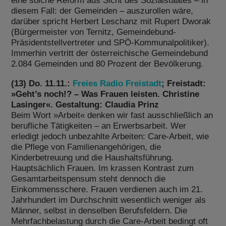
eine solche Reform aus Sicht des Sozialstaates – in
diesem Fall: der Gemeinden – auszurollen wäre,
darüber spricht Herbert Leschanz mit Rupert Dworak
(Bürgermeister von Ternitz, Gemeindebund-
Präsidentstellvertreter und SPÖ-Kommunalpolitiker).
Immerhin vertritt der österreichische Gemeindebund
2.084 Gemeinden und 80 Prozent der Bevölkerung.
(13) Do. 11.11.:
Freies Radio Freistadt
; Freistadt:
»Geht’s noch!? – Was Frauen leisten. Christine
Lasinger«. Gestaltung: Claudia Prinz
Beim Wort »Arbeit« denken wir fast ausschließlich an
berufliche Tätigkeiten – an Erwerbsarbeit. Wer
erledigt jedoch unbezahlte Arbeiten: Care-Arbeit, wie
die Pflege von Familienangehörigen, die
Kinderbetreuung und die Haushaltsführung.
Hauptsächlich Frauen. Im krassen Kontrast zum
Gesamtarbeitspensum steht dennoch die
Einkommensschere. Frauen verdienen auch im 21.
Jahrhundert im Durchschnitt wesentlich weniger als
Männer, selbst in denselben Berufsfeldern. Die
Mehrfachbelastung durch die Care-Arbeit bedingt oft