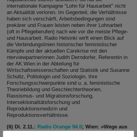
internationale Kampagne “Lohn für Hausarbeit” nicht
an Aktualität verloren. Im Gegenteil, die Verhältnisse
haben sich verschärft, Arbeitsbedingungen sind
prekärer und Frauen leisten neben ihrer Lohnarbeit
(oft in Pflegeberufen) nach wie vor die meiste Pflege-
und Hausarbeit. Radio Helsinki wirft einen Blick auf
die Verbindungslinien historischer feministischer
Kämpfe und der aktuellen Carekrise mit den
nterviewpartnerinnen Judith Derndorfer, Referentin in
der AK Wien in der Abteilung für
Wirtschaftswissenschaften und Statistik und Susanne
Schultz, Politologin und Soziologin. Ihre
Forschungsschwerpunkte sind u. a. feministische
Theoriebildung und Geschlechtertheorien,
Rassismus- und Migrationsforschung,
Intersektionalitätsforschung und
Reproduktionsmedizin und
Reproduktionsverhältnisse.
(6) Di. 2.11.:
Radio Orange 94.0
; Wien: »Wege aus
der Care-Krise«: Initiative Mehr für Care!