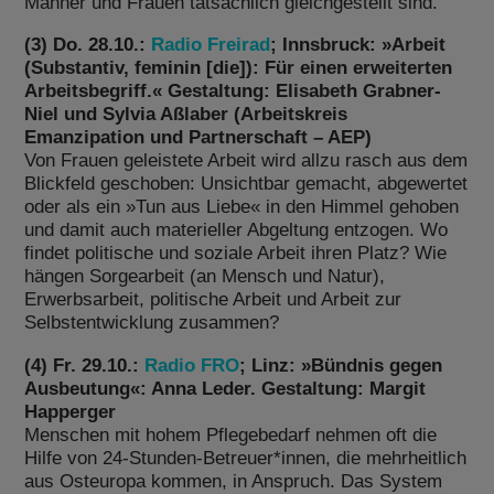
Männer und Frauen tatsächlich gleichgestellt sind.
(3) Do. 28.10.:
Radio Freirad
; Innsbruck: »Arbeit
(Substantiv, feminin [die]): Für einen erweiterten
Arbeitsbegriff.« Gestaltung: Elisabeth Grabner-
Niel und Sylvia Aßlaber (Arbeitskreis
Emanzipation und Partnerschaft – AEP)
Von Frauen geleistete Arbeit wird allzu rasch aus dem
Blickfeld geschoben: Unsichtbar gemacht, abgewertet
oder als ein »Tun aus Liebe« in den Himmel gehoben
und damit auch materieller Abgeltung entzogen. Wo
findet politische und soziale Arbeit ihren Platz? Wie
hängen Sorgearbeit (an Mensch und Natur),
Erwerbsarbeit, politische Arbeit und Arbeit zur
Selbstentwicklung zusammen?
(4) Fr. 29.10.:
Radio FRO
; Linz: »Bündnis gegen
Ausbeutung«: Anna Leder. Gestaltung: Margit
Happerger
Menschen mit hohem Pflegebedarf nehmen oft die
Hilfe von 24-Stunden-Betreuer*innen, die mehrheitlich
aus Osteuropa kommen, in Anspruch. Das System