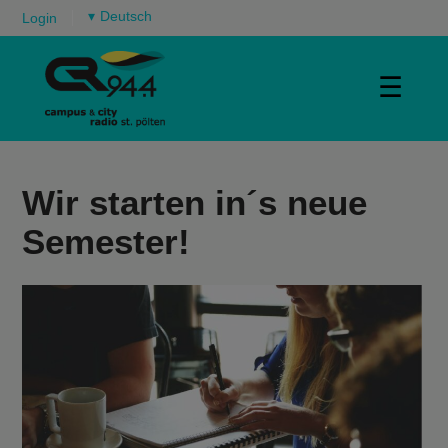
▾
Login
☰
Wir starten in´s neue
Semester!