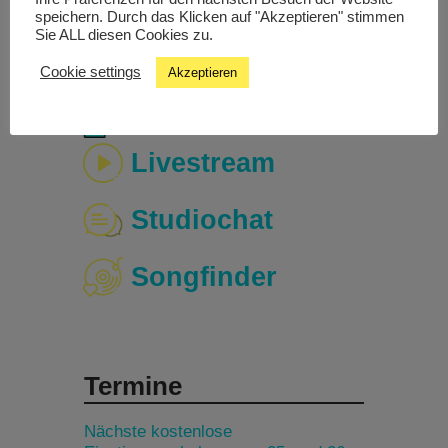
Radio 94.4
!
speichern. Durch das Klicken auf "Akzeptieren" stimmen
Sie ALL diesen Cookies zu.
Cookie settings
Akzeptieren
Livestream
Studiochat
Songfinder
Termine
Nächste kostenlose