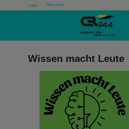
▾
Login
Wissen macht Leute