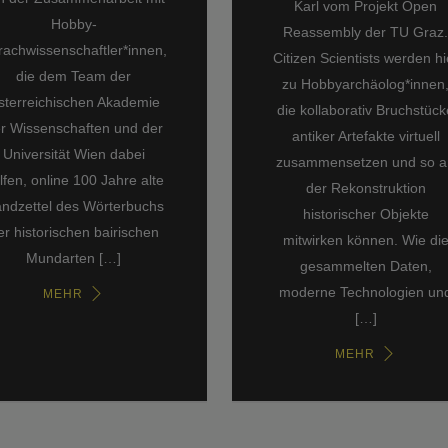
Karl vom Projekt Open
Hobby-
Reassembly der TU Graz
rachwissenschaftler*innen,
Citizen Scientists werden hi
die dem Team der
zu Hobbyarchäolog*innen
sterreichischen Akademie
die kollaborativ Bruchstück
r Wissenschaften und der
antiker Artefakte virtuell
Universität Wien dabei
zusammensetzen und so a
lfen, online 100 Jahre alte
der Rekonstruktion
ndzettel des Wörterbuchs
historischer Objekte
er historischen bairischen
mitwirken können. Wie di
Mundarten […]
gesammelten Daten,
moderne Technologien un
MEHR
[…]
MEHR