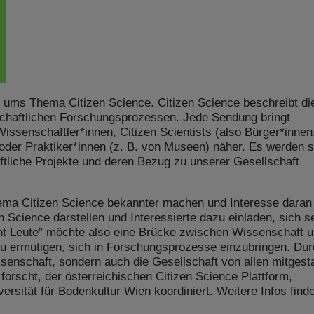
d ums Thema Citizen Science. Citizen Science beschreibt di
nschaftlichen Forschungsprozessen. Jede Sendung bringt
ssenschaftler*innen, Citizen Scientists (also Bürger*innen,
 oder Praktiker*innen (z. B. von Museen) näher. Es werden 
ftliche Projekte und deren Bezug zu unserer Gesellschaft
ema Citizen Science bekannter machen und Interesse daran
n Science darstellen und Interessierte dazu einladen, sich se
ht Leute” möchte also eine Brücke zwischen Wissenschaft 
zu ermutigen, sich in Forschungsprozesse einzubringen. Du
senschaft, sondern auch die Gesellschaft von allen mitgesta
orscht, der österreichischen Citizen Science Plattform,
versität für Bodenkultur Wien koordiniert. Weitere Infos find