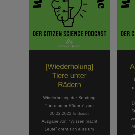
[Wiederholung]
A
Tiere unter
Rädern
m
Wiederholung der Sendung
D
“Tiere unter Rädern” vom
S
20.02.2023 In dieser
vo
Ausgabe von “Wissen macht
A
Leute” dreht sich alles um
vo