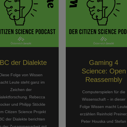
BC der Dialekte
Gaming 4
Science: Open
Diese Folge von Wissen
Reassembly
acht Leute steht ganz im
Zeichen der
Computerspielen für die
ialektforschung. Rebecca
Wissenschaft – in dieser
tocker und Philipp Stöckle
Folge Wissen macht Leut
m Citizen Science Projekt
erzählen Reinhold Preiner
BC der Dialekte berichten
Peter Houska und Stefan
n der Zusammenarbeit mit