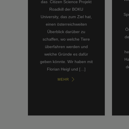
das Citizen Science Projekt
Roadkill der BOKU
Sp
University, das zum Ziel hat,
einen österreichweiten
Ö
Überblick darüber zu
de
schaffen, wo welche Tiere
überfahren werden und
he
welche Gründe es dafür
Ha
geben könnte. Wir haben mit
d
Florian Heigl und […]
MEHR