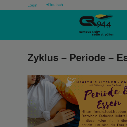
▾
Login
Zyklus – Periode – E