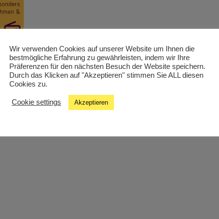
Wir verwenden Cookies auf unserer Website um Ihnen die
bestmögliche Erfahrung zu gewährleisten, indem wir Ihre
Präferenzen für den nächsten Besuch der Website speichern.
loginnen Lena Gießwein und Katharina Kühtreiber dreht sich 
Durch das Klicken auf "Akzeptieren" stimmen Sie ALL diesen
d Ernährung.
Cookies zu.
Cookie settings
Akzeptieren