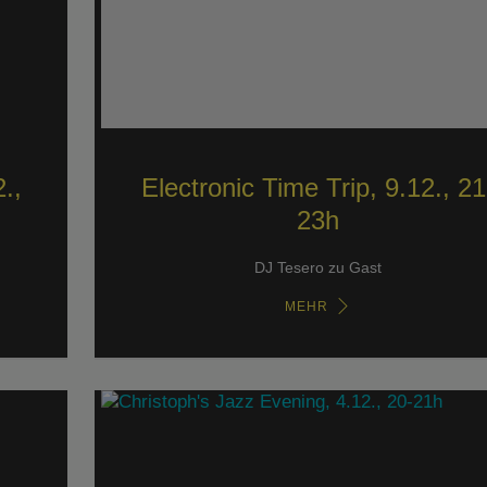
.,
Electronic Time Trip, 9.12., 21
23h
DJ Tesero zu Gast
MEHR