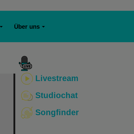
Über uns
Livestream
Studiochat
Songfinder