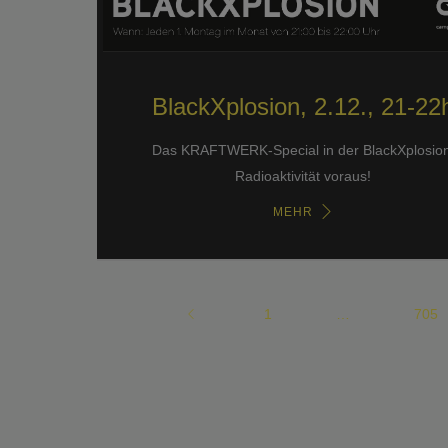
BlackXplosion, 2.12., 21-22
Das KRAFTWERK-Special in der BlackXplosion
Radioaktivität voraus!
MEHR
1
…
705