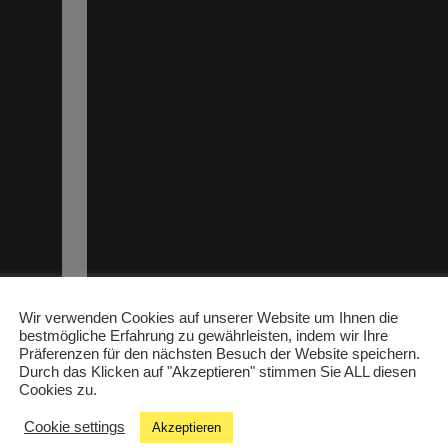
.,
Christoph's Jazz Evening,
4.12., 20-21h
Wir verwenden Cookies auf unserer Website um Ihnen die
bestmögliche Erfahrung zu gewährleisten, indem wir Ihre
Präferenzen für den nächsten Besuch der Website speichern.
Diesmal mit Livegästen: Flutopia! Flutopisch gut
Durch das Klicken auf "Akzeptieren" stimmen Sie ALL diesen
Lounge-, Jazz- und Pop-Songs des aus Helmut
Cookies zu.
Neugebauer, Michael Steindl und Walter Till
Cookie settings
Akzeptieren
bestehenden Flöten-Trios – LIVE gespielt und