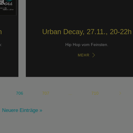
h
Urban Decay, 27.11., 20-22h
:
Hip Hop vom Feinsten.
MEHR
706
707
…
710
Neuere Einträge »