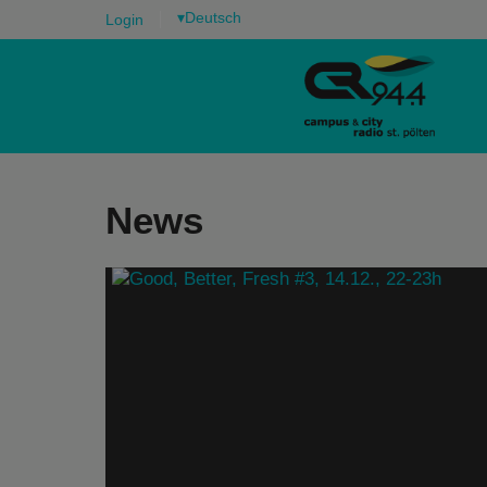
▾
Login
News