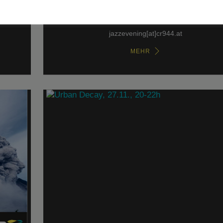
verschiedene Tracks aus anderen Projekten der dr
Top-Flötisten. Tickets zu gewinnen unter:
jazzevening[at]cr944.at
MEHR