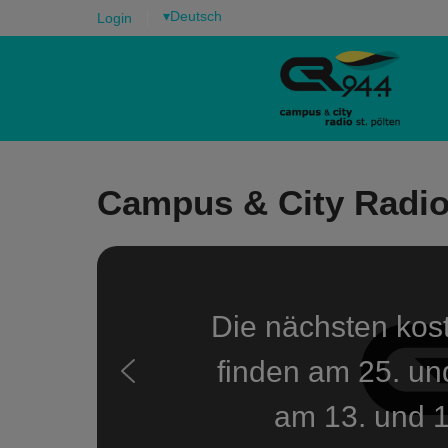
▾
Login
Campus & City Radio 
Die nächsten kos
finden am 25. u
am 13. und 1