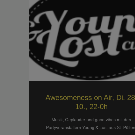
Awesomeness on Air, Di. 28
10., 22-0h
Musik, Geplauder und good vibes mit den
Partyveranstaltern Young & Lost aus St. Pölten