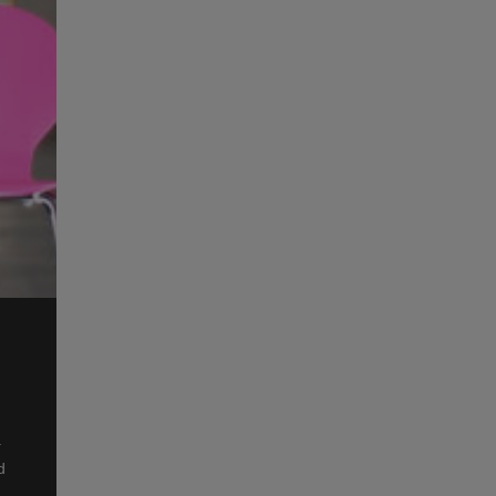
.
.
d