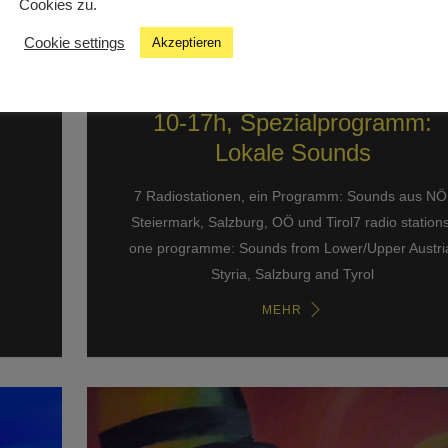
Cookies zu.
Cookie settings
Akzeptieren
k
Szenenwechsel: So. 26. 10.,
10-17h, Spezialprogramm:
Lokale Sounds
7 Radiostationen, ein Programm: Sounds aus NÖ
Steiermark, Salzburg, OÖ und Tirol7 radio stations
one programme: Sounds from Lower/Upper Austri
Styria, Salzburg and Tyrol
MEHR