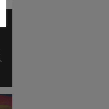
,
,
a,