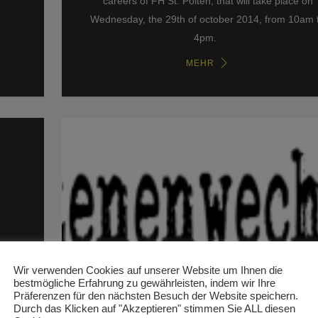
careers of FH St. Pölten, that will take place on
Wednesday, the 29th of october 2014, from 10am 
4pm.
MEHR
Wir verwenden Cookies auf unserer Website um Ihnen die
bestmögliche Erfahrung zu gewährleisten, indem wir Ihre
Präferenzen für den nächsten Besuch der Website speichern.
Durch das Klicken auf "Akzeptieren" stimmen Sie ALL diesen