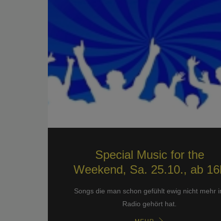
Special Music for the
Weekend, Sa. 25.10., ab 16
Songs die man schon gefühlt ewig nicht mehr 
Radio gehört hat.