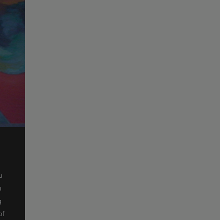
u
n
g
of