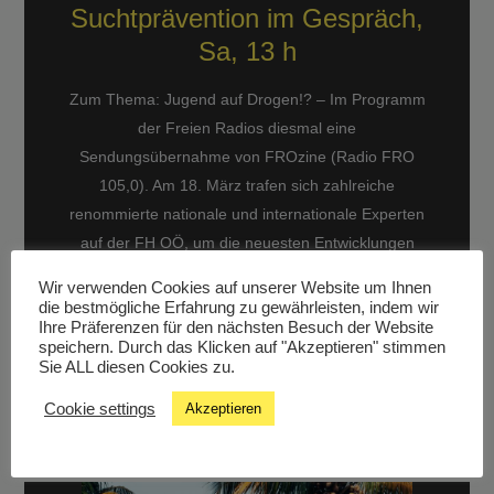
Suchtprävention im Gespräch,
Sa, 13 h
Zum Thema: Jugend auf Drogen!? – Im Programm
der Freien Radios diesmal eine
Sendungsübernahme von FROzine (Radio FRO
105,0). Am 18. März trafen sich zahlreiche
renommierte nationale und internationale Experten
auf der FH OÖ, um die neuesten Entwicklungen
zum Thema “Jugend und Drogen” einem
Wir verwenden Cookies auf unserer Website um Ihnen
österreichweiten Teilnehmer_innenkreis von
die bestmögliche Erfahrung zu gewährleisten, indem wir
Ihre Präferenzen für den nächsten Besuch der Website
Mitarbeiter_innen aus der Jugend- und
speichern. Durch das Klicken auf "Akzeptieren" stimmen
Sozialarbeit vorzustellen. Wir […]
Sie ALL diesen Cookies zu.
MEHR
Cookie settings
Akzeptieren