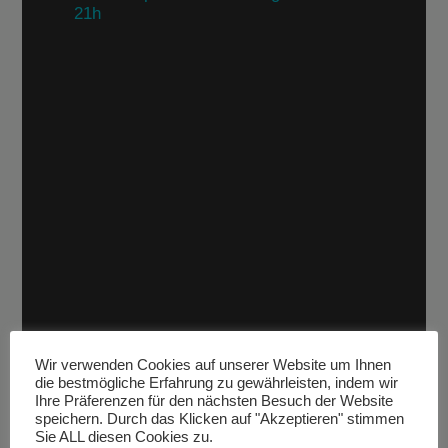
Christoph's Jazz Evening,
Wir verwenden Cookies auf unserer Website um Ihnen
5.2., 20-21h
die bestmögliche Erfahrung zu gewährleisten, indem wir
Ihre Präferenzen für den nächsten Besuch der Website
speichern. Durch das Klicken auf "Akzeptieren" stimmen
Songs aus drei Neuerscheinungen: Eine geballte
Sie ALL diesen Cookies zu.