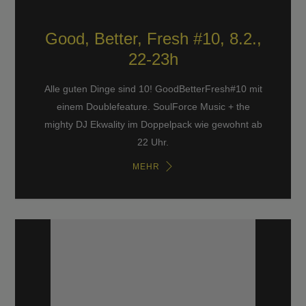
Good, Better, Fresh #10, 8.2.,
22-23h
Alle guten Dinge sind 10! GoodBetterFresh#10 mit
einem Doublefeature. SoulForce Music + the
mighty DJ Ekwality im Doppelpack wie gewohnt ab
22 Uhr.
MEHR