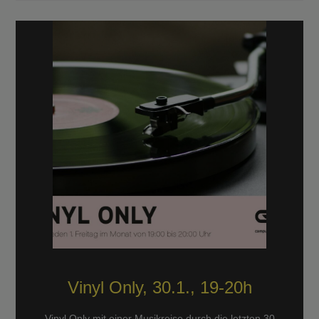
Vinyl Only, 30.1., 19-20h
Vinyl Only mit einer Musikreise durch die letzten 30