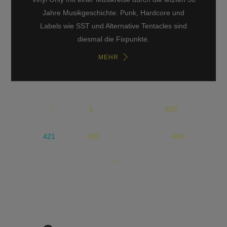
Jahre Musikgeschichte: Punk, Hardcore und
Labels wie SST und Alternative Tentacles sind
diesmal die Fixpunkte.
MEHR
1
…
420
421
422
…
424