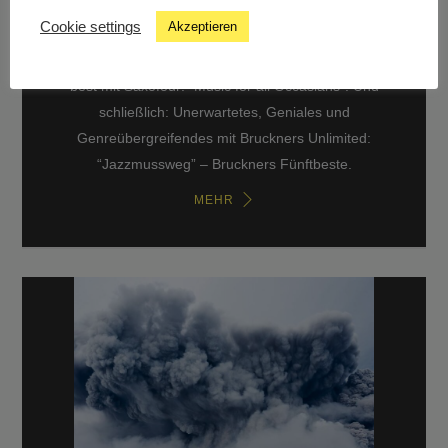
Ladung Big Band und Humor gibt’s mit dem Upper
Cookie settings
Akzeptieren
Austrian Jazz Orchestra & Gunkl: “Ohne Musik
wäre das Leben ein Irrtum”. Dann: Saxofon at it’s
best mit Saxofour: “Music for all Occasians”. Und
schließlich: Unerwartetes, Geniales und
Genreübergreifendes mit Bruckners Unlimited:
“Jazzmussweg” – Bruckners Fünftbeste.
MEHR