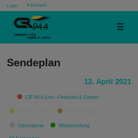
▾
Login
☰
Sendeplan
12. April 2021
Categories
CR 94.4 Live - Festivals & Events
CR 94.4 On Air
Derzeit Pause
Übernahme
Wiederholung