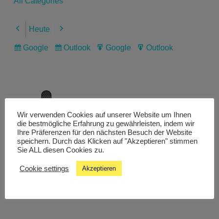
All Categories
Heute
Previous
Next
Google
Outlook
Google
Outlook
Subscribe
Subscribe
Export
Export
in
in
for
for
Wir verwenden Cookies auf unserer Website um Ihnen
Livestream
die bestmögliche Erfahrung zu gewährleisten, indem wir
Ihre Präferenzen für den nächsten Besuch der Website
speichern. Durch das Klicken auf "Akzeptieren" stimmen
Sie ALL diesen Cookies zu.
Studiochat
Cookie settings
Akzeptieren
Songfinder