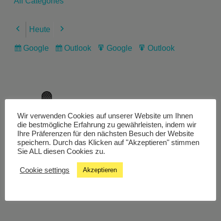
All Categories
Heute
Previous
Next
Google
Outlook
Google
Outlook
Subscribe
Subscribe
Export
Export
in
in
for
for
Wir verwenden Cookies auf unserer Website um Ihnen
Livestream
die bestmögliche Erfahrung zu gewährleisten, indem wir
Ihre Präferenzen für den nächsten Besuch der Website
speichern. Durch das Klicken auf "Akzeptieren" stimmen
Sie ALL diesen Cookies zu.
Studiochat
Cookie settings
Akzeptieren
Songfinder