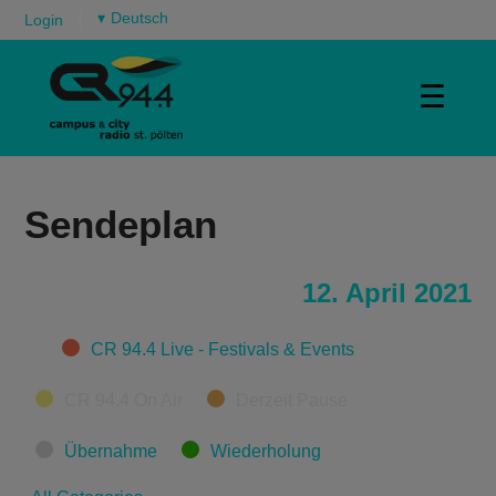
▾
Login
☰
Sendeplan
12. April 2021
Categories
CR 94.4 Live - Festivals & Events
CR 94.4 On Air
Derzeit Pause
Übernahme
Wiederholung