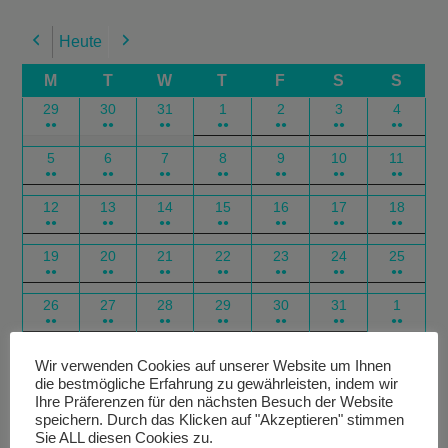
Heute
Previous
Next
M
T
W
T
F
S
S
29
30
31
1
2
3
4
●●
●●
●●
●●
●●
●●
●●
5
6
7
8
9
10
11
●●
●●
●●
●●
●●
●●
●●
12
13
14
15
16
17
18
●●
●●
●●
●●
●●
●●
●●
19
20
21
22
23
24
25
●●
●●
●●
●●
●●
●●
●●
26
27
28
29
30
31
1
●●
●●
●●
●●
●●
●●
●●
Google
Outlook
Google
Outlook
Subscribe
Subscribe
Export
Export
Wir verwenden Cookies auf unserer Website um Ihnen
die bestmögliche Erfahrung zu gewährleisten, indem wir
in
in
for
for
Ihre Präferenzen für den nächsten Besuch der Website
speichern. Durch das Klicken auf "Akzeptieren" stimmen
Sie ALL diesen Cookies zu.