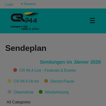
▾
Login
☰
Sendeplan
Sendungen im Jänner 2026
Categories
CR 94.4 Live - Festivals & Events
CR 94.4 On Air
Derzeit Pause
Übernahme
Wiederholung
All Categories