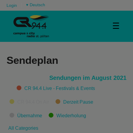
▾
Login
☰
Sendeplan
Sendungen im August 2021
Categories
CR 94.4 Live - Festivals & Events
CR 94.4 On Air
Derzeit Pause
Übernahme
Wiederholung
All Categories